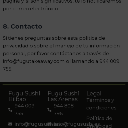
página y, si son significativos, te lo notificaremos
por correo electrónico.
8. Contacto
Si tienes preguntas sobre esta política de
privacidad o sobre el manejo de tu información
personal, por favor contáctanos a través de
info@fugutakeaway.com o llamando a 944 009
755.
Fugu Sushi
Fugu Sushi
Legal
Bilbao
Las Arenas
Términos y
944 009
944 808
condiciones
755
796
Política de
info@fugusushi.es
info@fugusushi.es
privacidad