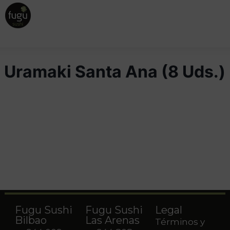
Uramaki Santa Ana (8 Uds.)
Fugu Sushi
Fugu Sushi
Legal
Bilbao
Las Arenas
Términos y