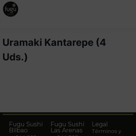
Uramaki Kantarepe (4
Uds.)
Fugu Sushi
Fugu Sushi
Legal
Bilbao
Las Arenas
Términos y