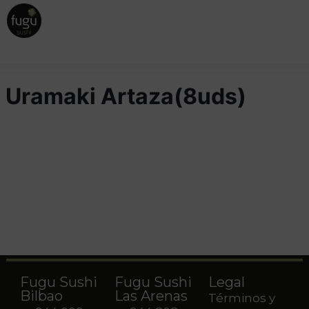
Uramaki Artaza(8uds)
Fugu Sushi
Fugu Sushi
Legal
Bilbao
Las Arenas
Términos y