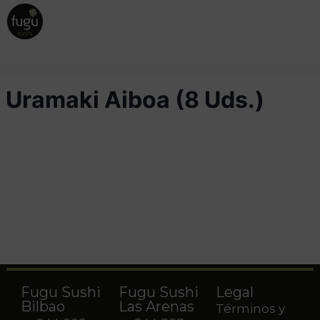
Uramaki Aiboa (8 Uds.)
Fugu Sushi
Fugu Sushi
Legal
Bilbao
Las Arenas
Términos y