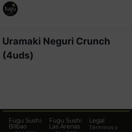
Uramaki Neguri Crunch
(4uds)
Fugu Sushi
Fugu Sushi
Legal
Bilbao
Las Arenas
Términos y