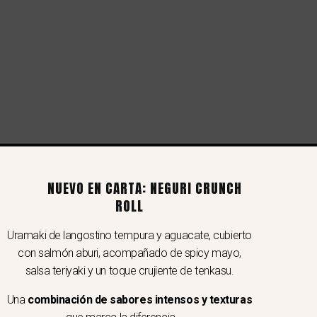
gal
NUEVO EN CARTA: NEGURI CRUNCH
rminos y condiciones
ROLL
ítica de privacidad
Uramaki de langostino tempura y aguacate, cubierto
a del sitio
con salmón aburi, acompañado de spicy mayo,
laracion de accesibilidad
salsa teriyaki y un toque crujiente de tenkasu.
Una
combinación de sabores intensos y texturas