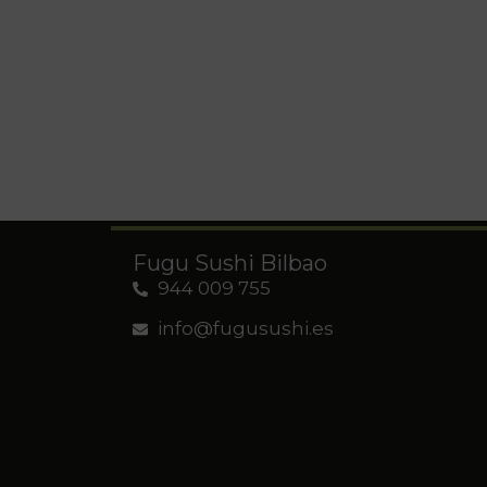
Fugu Sushi Bilbao
944 009 755
info@fugusushi.es