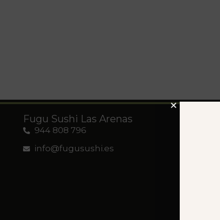
Fugu Sushi Las Arenas
Le
944 808 796
Té
info@fugusushi.es
Pol
Map
Dec