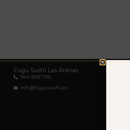
Fugu Sushi Las Arenas
Le
944 808 796
Té
info@fugusushi.es
Pol
Map
Dec