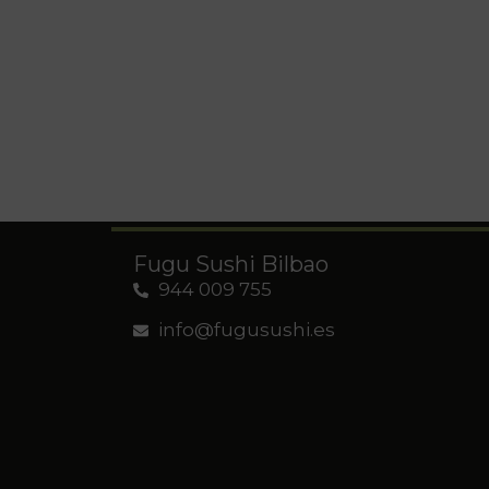
Fugu Sushi Bilbao
944 009 755
info@fugusushi.es