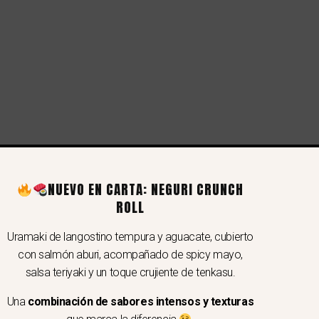
gal
NUEVO EN CARTA: NEGURI CRUNCH
rminos y condiciones
ROLL
ítica de privacidad
Uramaki de langostino tempura y aguacate, cubierto
a del sitio
con salmón aburi, acompañado de spicy mayo,
laracion de accesibilidad
salsa teriyaki y un toque crujiente de tenkasu.
Una
combinación de sabores intensos y texturas