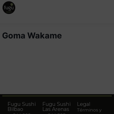
Goma Wakame
Fugu Sushi
Fugu Sushi
Legal
Bilbao
Las Arenas
Términos y